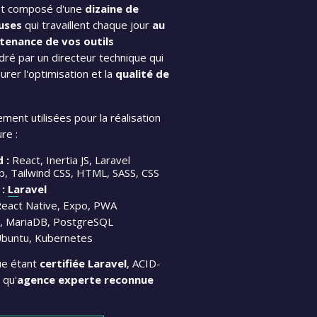
st composé d'une
dizaine de
uses
qui travaillent chaque jour
au
tenance de vos outils
dré par un directeur technique qui
rer l'optimisation et la
qualité de
ement utilisées pour la réalisation
re :
 :
React, Inertia JS, Laravel
rap, Tailwind CSS, HTML, SASS, CSS
:
Laravel
eact Native, Expo, PWA
 MariaDB, PostgreSQL
Ubuntu, Kubernetes
ue étant
certifiée Laravel
, ACID-
 qu'
agence experte reconnue