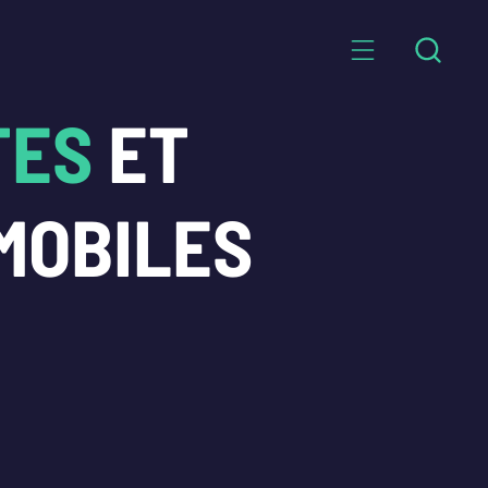
TES
ET
MOBILES