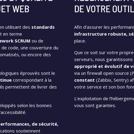
JET WEB
DE VOTRE OUTI
n utilisant des
standards
Afin d’assurer les performan
it en terme
infrastructure robuste, sé
amework SCRUM
ou de
place.
de code, une couverture du
Que ce soit sur votre propr
tomatisés, ou encore des
serveurs, nous garantissons
approprié et évolutif de 
ologiques éprouvés sont le
via un firewall open source (
tinue
correspondant à la
constant
(Zabbix, Sentry) af
ils permettent de livrer des
votre service et son bon fon
L’exploitation de l’hébergeme
eloppés selon les bonnes
vous sont garanties.
accessibilité.
erformances, de sécurité,
cations soutiennent