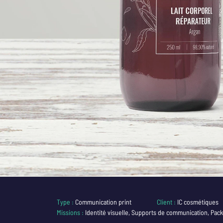
Type :
Communication print
Client :
IC cosmétiques
Missions :
Identité visuelle, Supports de communication, Pac