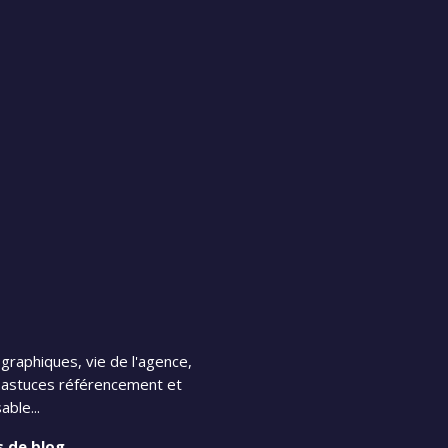
graphiques, vie de l'agence,
t, astuces référencement et
ble...
s de blog
.