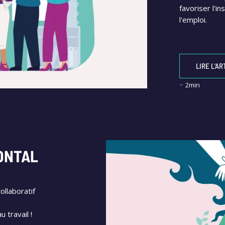
favoriser l'i
l'emploi.
LIRE L'AR
~
2min
ONTAL
llaboratif
 travail !