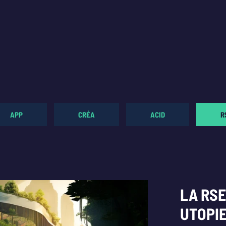
APP
CRÉA
ACID
R
LA RSE
UTOPIE