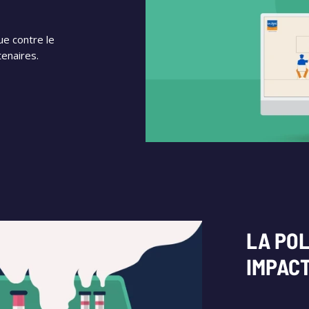
ue contre le
enaires.
LA POL
IMPAC