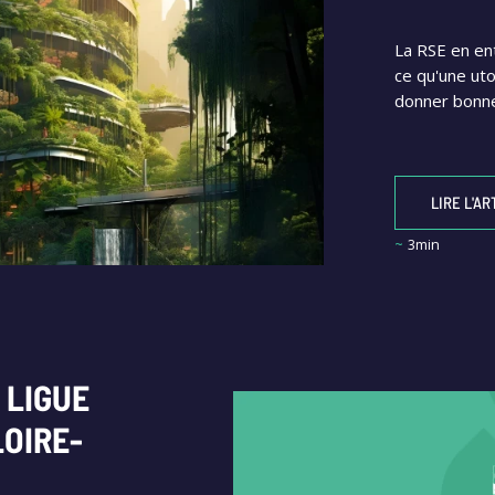
La RSE en ent
ce qu'une uto
donner bonne
LIRE L'AR
~
3min
 LIGUE
LOIRE-