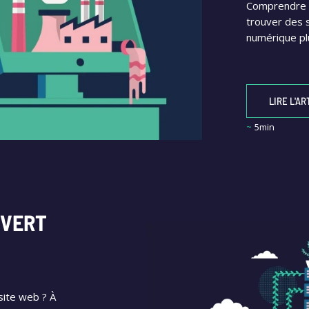
Comprendre l
trouver des s
numérique pl
LIRE L'AR
~
5min
 VERT
site web ? À